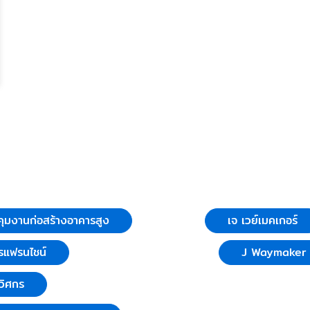
ุมงานก่อสร้างอาคารสูง
เจ เวย์เมคเกอร์
รแฟรนไชน์
J Waymaker C
วิศกร